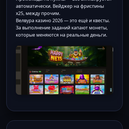
автоматически. Вейджер на фриспины
x25, между прочим.
Велвура казино 2026 — это ещё и квесты.
За выполнение заданий капают монеты,
которые меняются на реальные деньги.