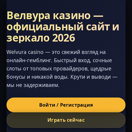
Велвура казино —
официальный сайт и
зеркало 2026
Welvura casino — это свежий взгляд на
онлайн-гемблинг. Быстрый вход, сочные
слоты от топовых провайдеров, щедрые
бонусы и никакой воды. Крути и выводи —
мы не задерживаем.
Войти / Регистрация
Играть сейчас