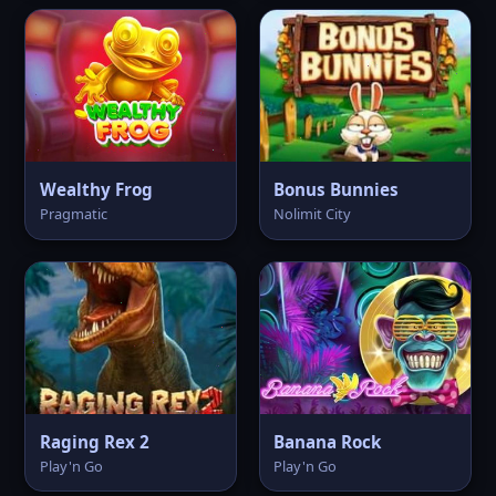
Wealthy Frog
Bonus Bunnies
Pragmatic
Nolimit City
Raging Rex 2
Banana Rock
Play'n Go
Play'n Go