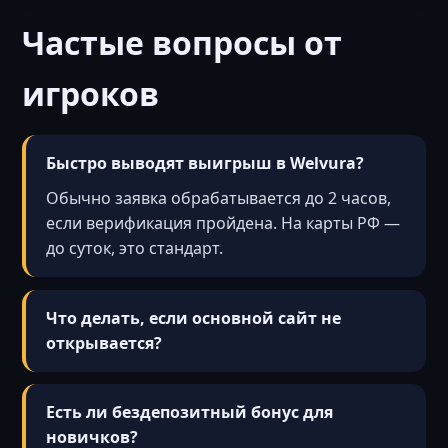
Частые вопросы от
игроков
Быстро выводят выигрыш в Welvura?
Обычно заявка обрабатывается до 2 часов,
если верификация пройдена. На карты РФ —
до суток, это стандарт.
Что делать, если основной сайт не
открывается?
Есть ли бездепозитный бонус для
новичков?