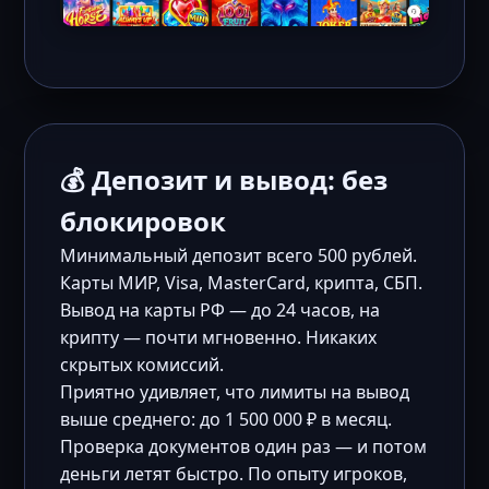
💰 Депозит и вывод: без
блокировок
Минимальный депозит всего 500 рублей.
Карты МИР, Visa, MasterCard, крипта, СБП.
Вывод на карты РФ — до 24 часов, на
крипту — почти мгновенно. Никаких
скрытых комиссий.
Приятно удивляет, что лимиты на вывод
выше среднего: до 1 500 000 ₽ в месяц.
Проверка документов один раз — и потом
деньги летят быстро. По опыту игроков,