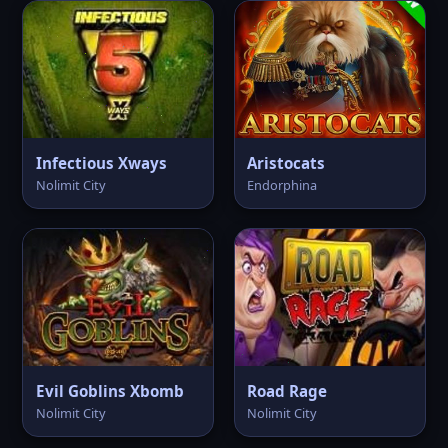
Infectious Xways
Aristocats
Nolimit City
Endorphina
Evil Goblins Xbomb
Road Rage
Nolimit City
Nolimit City