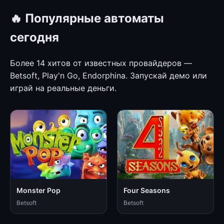
🔥 Популярные автоматы
сегодня
Более 14 хитов от известных провайдеров —
Betsoft, Play'n Go, Endorphina. Запускай демо или
играй на реальные деньги.
Monster Pop
Four Seasons
Betsoft
Betsoft