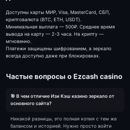
Доступны карты МИР, Visa, MasterCard, СБП,
криптовалюта (BTC, ETH, USDT).
Минимальная выплата — 500₽. Среднее время
вывода на карту — 2-3 часа. На крипту —
мгновенно.
Платежи защищены шифрованием, а зеркало
всегда доступно даже при блокировках.
Частые вопросы о Ezcash casino
🎯 В чем отличие Изи Кэш казино зеркало от
основного сайта?
Никакой разницы, это полная копия с тем же
балансом и историей. Нужно просто войти