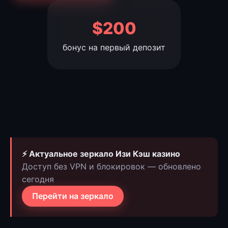
$200
бонус на первый депозит
⚡ Актуальное зеркало Изи Кэш казино
Доступ без VPN и блокировок — обновлено
сегодня
Перейти на зеркало