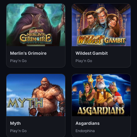
Merlin's Grimoire
Wildest Gambit
Play'n Go
Play'n Go
Myth
Asgardians
Play'n Go
Endorphina