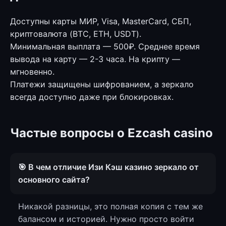
Доступны карты МИР, Visa, MasterCard, СБП,
криптовалюта (BTC, ETH, USDT).
Минимальная выплата — 500₽. Среднее время
вывода на карту — 2-3 часа. На крипту —
мгновенно.
Платежи защищены шифрованием, а зеркало
всегда доступно даже при блокировках.
Частые вопросы о Ezcash casino
🎯 В чем отличие Изи Кэш казино зеркало от
основного сайта?
Никакой разницы, это полная копия с тем же
балансом и историей. Нужно просто войти