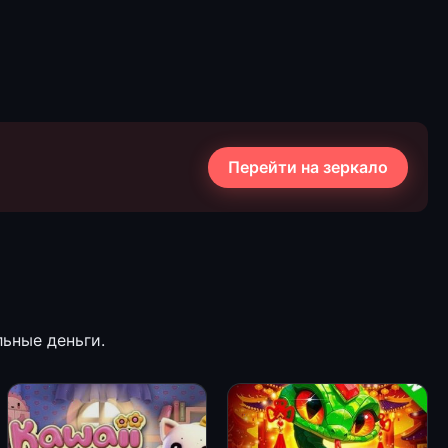
Перейти на зеркало
льные деньги.