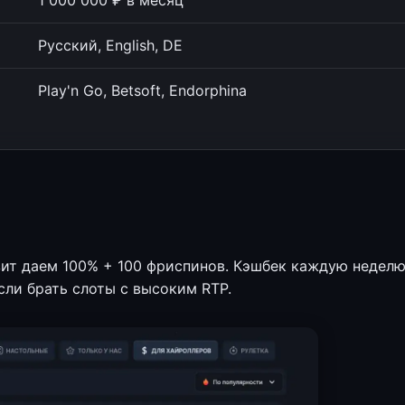
1 000 000 ₽ в месяц
Русский, English, DE
Play'n Go, Betsoft, Endorphina
зит даем 100% + 100 фриспинов. Кэшбек каждую недел
сли брать слоты с высоким RTP.