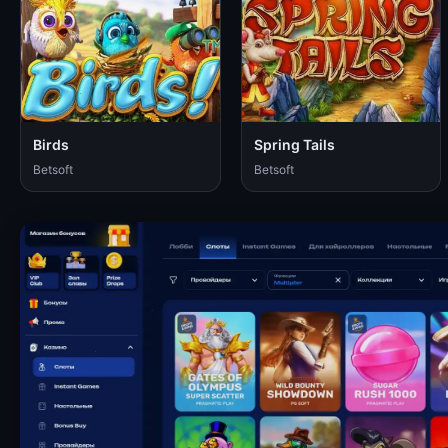
Birds
Spring Tails
Betsoft
Betsoft