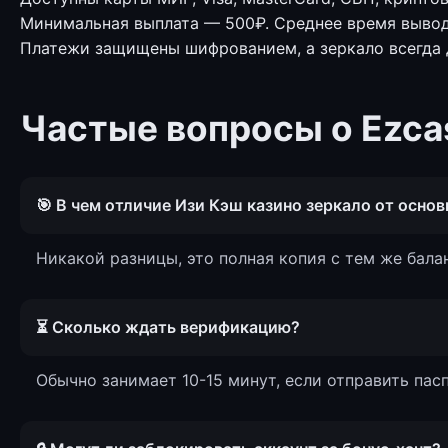
Минимальная выплата — 500₽. Среднее время вывода
Платежи защищены шифрованием, а зеркало всегда 
Частые вопросы о Ezca
🎯 В чем отличие Изи Кэш казино зеркало от основ
Никакой разницы, это полная копия с тем же бала
⏳ Сколько ждать верификацию?
Обычно занимает 10-15 минут, если отправить пас