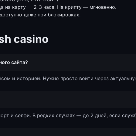
 на карту — 2-3 часа. На крипту — мгновенно.
доступно даже при блокировках.
sh casino
ного сайта?
нсом и историей. Нужно просто войти через актуальну
порт и селфи. В редких случаях — до 2 дней, если служ