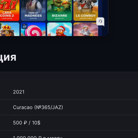
ция
2021
Curacao (№365/JAZ)
500 ₽ / 10$