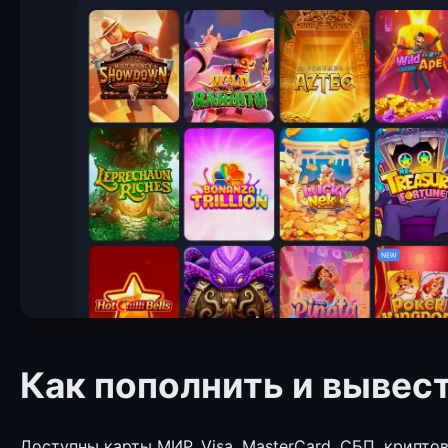
Как пополнить и вывес
Доступны карты МИР, Visa, MasterCard, СБП, криптов