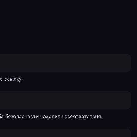
ю ссылку.
ба безопасности находит несоответствия.