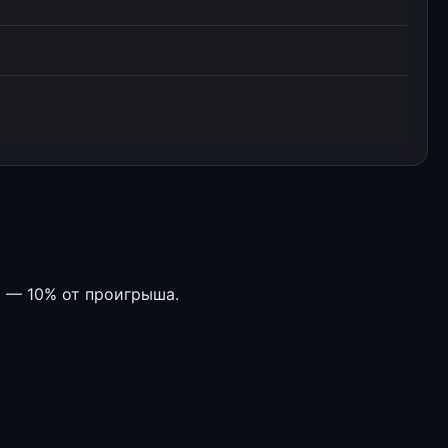
ю — 10% от проигрыша.