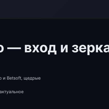
о — вход и зерк
 и Betsoft, щедрые
 актуальное