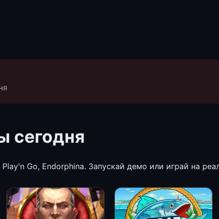
ня
ы сегодня
Play'n Go, Endorphina. Запускай демо или играй на реа