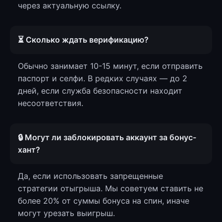
через актуальную ссылку.
⏳ Сколько ждать верификацию?
Обычно занимает 10-15 минут, если отправить
паспорт и селфи. В редких случаях — до 2
дней, если служба безопасности находит
несоответствия.
🔒 Могут ли заблокировать аккаунт за бонус-
хант?
Да, если использовать запрещенные
стратегии отыгрыша. Мы советуем ставить не
более 20% от суммы бонуса на спин, иначе
могут урезать выигрыш.