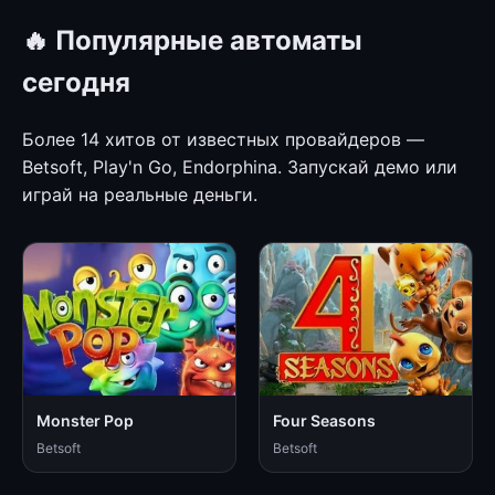
🔥 Популярные автоматы
сегодня
Более 14 хитов от известных провайдеров —
Betsoft, Play'n Go, Endorphina. Запускай демо или
играй на реальные деньги.
Monster Pop
Four Seasons
Betsoft
Betsoft