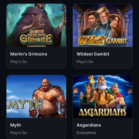
Merlin's Grimoire
Wildest Gambit
Play'n Go
Play'n Go
Myth
Asgardians
Play'n Go
Endorphina