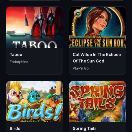
Taboo
Cat Wilde In The Eclipse
Of The Sun God
Endorphina
Play'n Go
Birds
Spring Tails