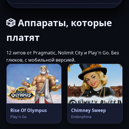
🎲 Аппараты, которые
платят
12 хитов от Pragmatic, Nolimit City и Play'n Go. Без
глюков, с мобильной версией.
Rise Of Olympus
Chimney Sweep
Play'n Go
Endorphina