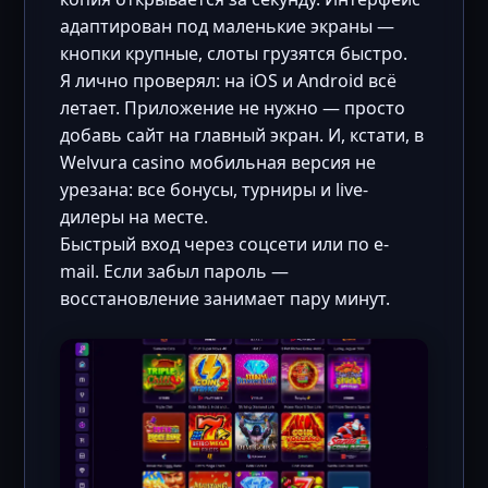
адаптирован под маленькие экраны —
кнопки крупные, слоты грузятся быстро.
Я лично проверял: на iOS и Android всё
летает. Приложение не нужно — просто
добавь сайт на главный экран. И, кстати, в
Welvura casino мобильная версия не
урезана: все бонусы, турниры и live-
дилеры на месте.
Быстрый вход через соцсети или по e-
mail. Если забыл пароль —
восстановление занимает пару минут.