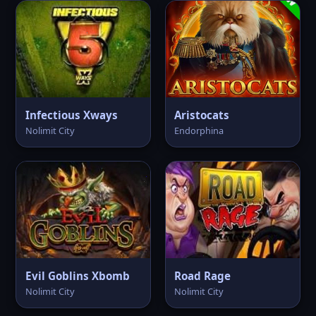
Infectious Xways
Aristocats
Nolimit City
Endorphina
Evil Goblins Xbomb
Road Rage
Nolimit City
Nolimit City