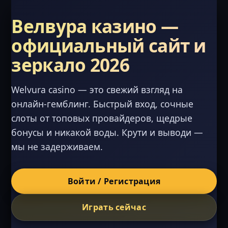
Велвура казино —
официальный сайт и
зеркало 2026
Welvura casino — это свежий взгляд на
онлайн-гемблинг. Быстрый вход, сочные
слоты от топовых провайдеров, щедрые
бонусы и никакой воды. Крути и выводи —
мы не задерживаем.
Войти / Регистрация
Играть сейчас