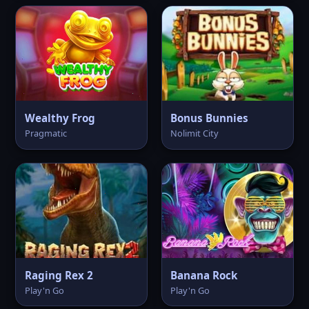
Wealthy Frog
Bonus Bunnies
Pragmatic
Nolimit City
Raging Rex 2
Banana Rock
Play'n Go
Play'n Go