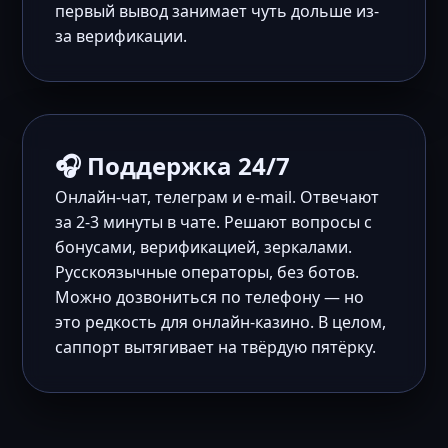
первый вывод занимает чуть дольше из-
за верификации.
🎧 Поддержка 24/7
Онлайн-чат, телеграм и e-mail. Отвечают
за 2-3 минуты в чате. Решают вопросы с
бонусами, верификацией, зеркалами.
Русскоязычные операторы, без ботов.
Можно дозвониться по телефону — но
это редкость для онлайн-казино. В целом,
саппорт вытягивает на твёрдую пятёрку.