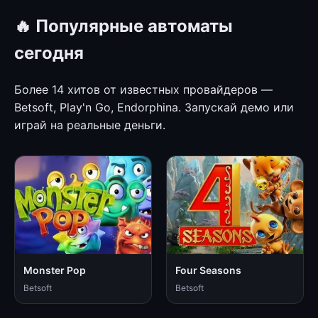
🔥 Популярные автоматы
сегодня
Более 14 хитов от известных провайдеров —
Betsoft, Play'n Go, Endorphina. Запускай демо или
играй на реальные деньги.
Monster Pop
Four Seasons
Betsoft
Betsoft