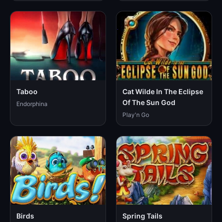
Taboo
Cat Wilde In The Eclipse
Of The Sun God
Endorphina
Play'n Go
Birds
Spring Tails