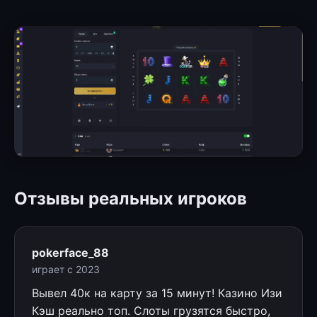
Отзывы реальных игроков
pokerface_88
играет с 2023
Вывел 40к на карту за 15 минут! Казино Изи
Кэш реально топ. Слоты грузятся быстро,