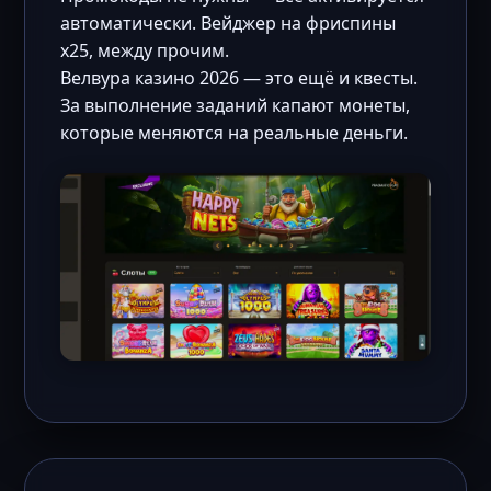
автоматически. Вейджер на фриспины
x25, между прочим.
Велвура казино 2026 — это ещё и квесты.
За выполнение заданий капают монеты,
которые меняются на реальные деньги.