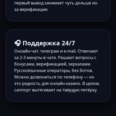
первый вывод занимает чуть дольше из-
за верификации.
🎧 Поддержка 24/7
Онлайн-чат, телеграм и e-mail. Отвечают
за 2-3 минуты в чате. Решают вопросы с
бонусами, верификацией, зеркалами.
Русскоязычные операторы, без ботов.
Можно дозвониться по телефону — но
это редкость для онлайн-казино. В целом,
саппорт вытягивает на твёрдую пятёрку.