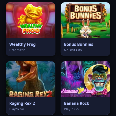
Wealthy Frog
Bonus Bunnies
Pragmatic
Nolimit City
Raging Rex 2
Banana Rock
Play'n Go
Play'n Go