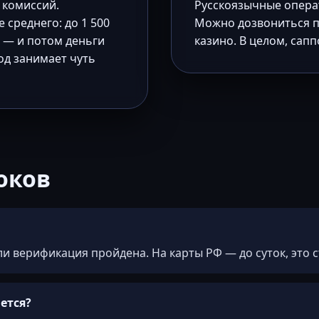
 комиссий.
Русскоязычные операт
 среднего: до 1 500
Можно дозвониться по
з — и потом деньги
казино. В целом, сапп
од занимает чуть
оков
и верификация пройдена. На карты РФ — до суток, это с
ется?