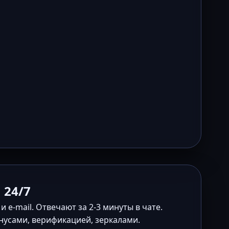
 24/7
и e-mail. Отвечают за 2-3 минуты в чате.
нусами, верификацией, зеркалами.