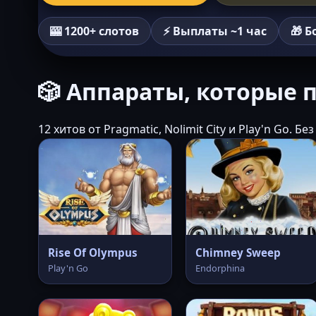
🎰 1200+ слотов
⚡️ Выплаты ~1 час
🎁 Б
🎲 Аппараты, которые 
12 хитов от Pragmatic, Nolimit City и Play'n Go. Б
Rise Of Olympus
Chimney Sweep
Play'n Go
Endorphina