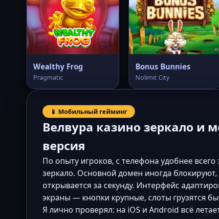
Wealthy Frog
Bonus Bunnies
Pragmatic
Nolimit City
📱 Мобильный гейминг
Велвура казино зеркало и 
версия
По опыту игроков, с телефона удобнее всего
зеркало. Основной домен иногда блокируют,
открывается за секунду. Интерфейс адаптир
экраны — кнопки крупные, слоты грузятся бы
Я лично проверял: на iOS и Android всё лета