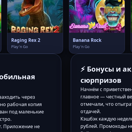
Raging Rex 2
Banana Rock
Play'n Go
Play'n Go
⚡️ Бонусы и а
мобильная
сюрпризов
Начнём с приветствен
главное — честный вей
 заходить через
отмечали, что отыгра
 но рабочая копия
отдачей.
ован под маленькие
Кэшбэк каждую недел
стро.
рублей. Промокоды не
ет. Приложение не