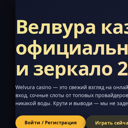
Велвура ка
официальн
и зеркало 
Welvura casino — это свежий взгляд на онла
вход, сочные слоты от топовых провайдеро
никакой воды. Крути и выводи — мы не зад
Войти / Регистрация
Играть сейч