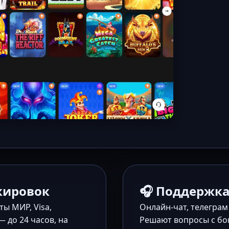
окировок
🎧 Поддержка
ы МИР, Visa,
Онлайн-чат, телеграм 
— до 24 часов, на
Решают вопросы с бо