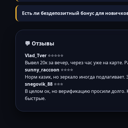
Есть ли бездепозитный бонус для новичко
💬 Отзывы
Vlad_Tver
⭐️⭐️⭐️⭐️⭐️
Вывел 20к за вечер, через час уже на карте. Р
sunny_raccoon
⭐️⭐️⭐️⭐️
Норм казик, но зеркало иногда подлагивает.
snegovik_88
⭐️⭐️⭐️
В целом ок, но верификацию просили долго.
быстрые.