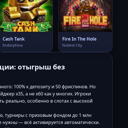
Cash Tank
Fire In The Hole
Endorphina
Nolimit City
кции: отыгрыш без
ного: 100% к депозиту и 50 фриспинов. Но
джер x35, а не x60 как у многих. Игроки
ть реально, особенно в слотах с высокой
ю, турниры с призовым фондом до 1 млн
 нужны — всё активируется автоматически.