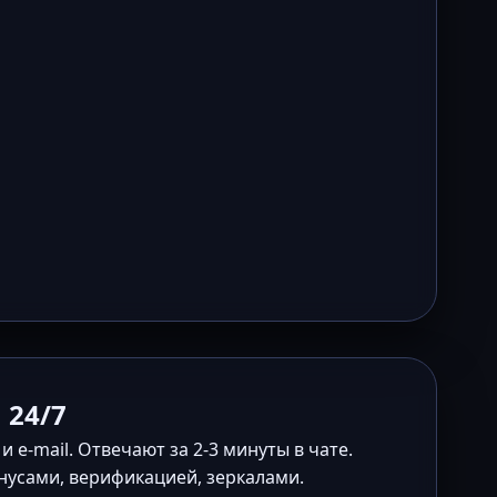
 24/7
и e-mail. Отвечают за 2-3 минуты в чате.
нусами, верификацией, зеркалами.