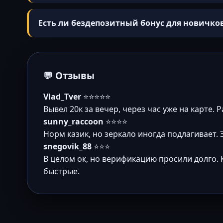
Есть ли бездепозитный бонус для новичко
💬 Отзывы
Vlad_Tver
⭐️⭐️⭐️⭐️⭐️
Вывел 20к за вечер, через час уже на карте. Р
sunny_raccoon
⭐️⭐️⭐️⭐️
Норм казик, но зеркало иногда подлагивает.
snegovik_88
⭐️⭐️⭐️
В целом ок, но верификацию просили долго.
быстрые.