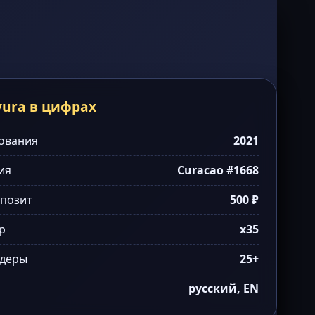
lvura в цифрах
нования
2021
ия
Curacao #1668
епозит
500 ₽
р
x35
деры
25+
русский, EN