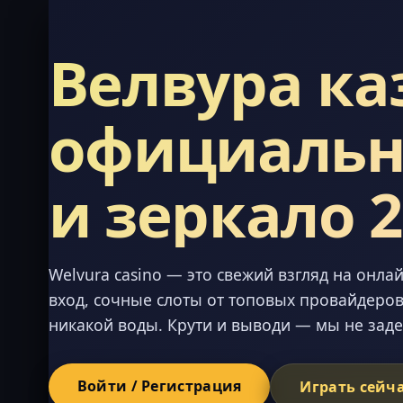
Велвура ка
официальн
и зеркало 
Welvura casino — это свежий взгляд на онла
вход, сочные слоты от топовых провайдеро
никакой воды. Крути и выводи — мы не зад
Войти / Регистрация
Играть сейч