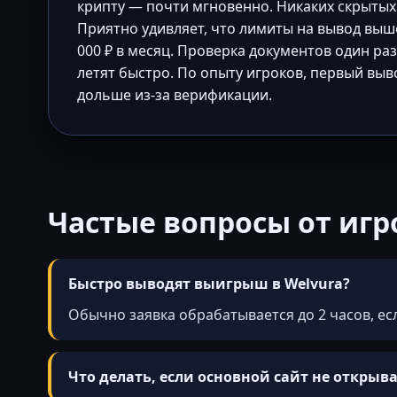
крипту — почти мгновенно. Никаких скрытых
Приятно удивляет, что лимиты на вывод выше
000 ₽ в месяц. Проверка документов один ра
летят быстро. По опыту игроков, первый выв
дольше из-за верификации.
Частые вопросы от игр
Быстро выводят выигрыш в Welvura?
Обычно заявка обрабатывается до 2 часов, есл
Что делать, если основной сайт не открыва