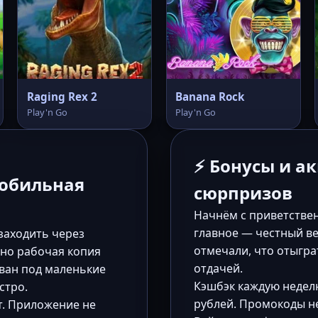
Raging Rex 2
Banana Rock
Play'n Go
Play'n Go
⚡️ Бонусы и а
мобильная
сюрпризов
Начнём с приветствен
главное — честный вей
 заходить через
отмечали, что отыгра
 но рабочая копия
отдачей.
ован под маленькие
Кэшбэк каждую недел
стро.
рублей. Промокоды не
ет. Приложение не