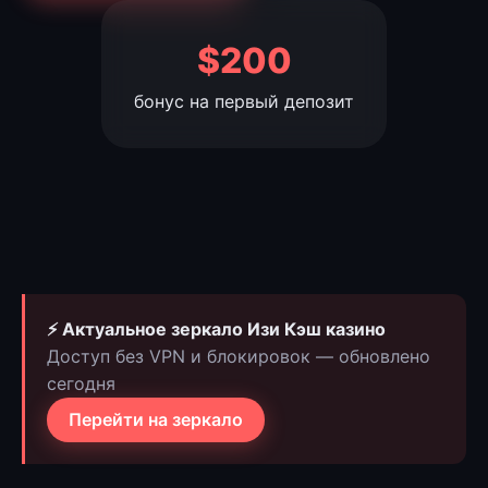
$200
бонус на первый депозит
⚡ Актуальное зеркало Изи Кэш казино
Доступ без VPN и блокировок — обновлено
сегодня
Перейти на зеркало