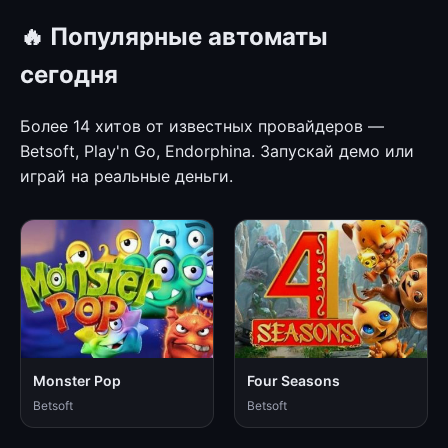
🔥 Популярные автоматы
сегодня
Более 14 хитов от известных провайдеров —
Betsoft, Play'n Go, Endorphina. Запускай демо или
играй на реальные деньги.
Monster Pop
Four Seasons
Betsoft
Betsoft