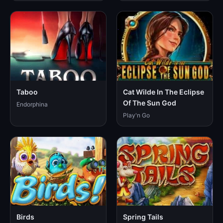
Taboo
Cat Wilde In The Eclipse
Of The Sun God
Endorphina
Play'n Go
Birds
Spring Tails