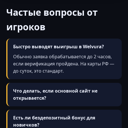
Частые вопросы от
игроков
Быстро выводят выигрыш в Welvura?
Обычно заявка обрабатывается до 2 часов,
если верификация пройдена. На карты РФ —
до суток, это стандарт.
Что делать, если основной сайт не
открывается?
Есть ли бездепозитный бонус для
новичков?