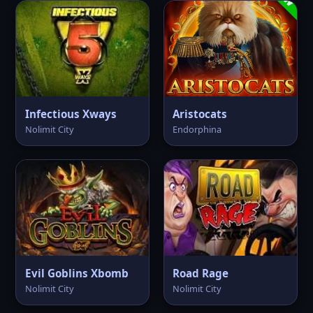
Infectious Xways
Aristocats
Nolimit City
Endorphina
Evil Goblins Xbomb
Road Rage
Nolimit City
Nolimit City