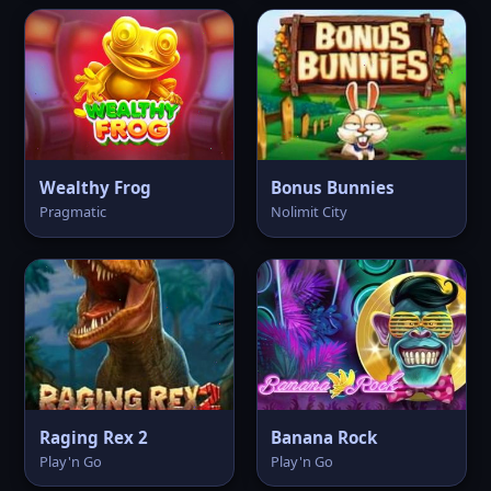
Wealthy Frog
Bonus Bunnies
Pragmatic
Nolimit City
Raging Rex 2
Banana Rock
Play'n Go
Play'n Go