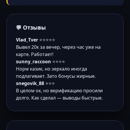
💬 Отзывы
Vlad_Tver
⭐️⭐️⭐️⭐️⭐️
Вывел 20к за вечер, через час уже на
карте. Работает!
sunny_raccoon
⭐️⭐️⭐️⭐️
Норм казик, но зеркало иногда
подлагивает. Зато бонусы жирные.
snegovik_88
⭐️⭐️⭐️
В целом ок, но верификацию просили
долго. Как сделал — выводы быстрые.