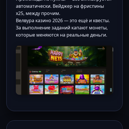
автоматически. Вейджер на фриспины
x25, между прочим.
Велвура казино 2026 — это ещё и квесты.
За выполнение заданий капают монеты,
которые меняются на реальные деньги.